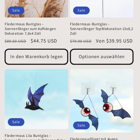
Sale
Sale
Fledermaus Buntglas –
Fledermaus-Buntglas –
Sonnenfänger zum Aufhängen
Sonnenfänger Topfdekoration 13x8,2
Dekoration 7,8x4 Zoll
Zoll
Normaler
Verkaufspreis
$44.75 USD
Normaler
Verkaufspreis
Von $39.95 USD
$89.50 USD
$79.90 USD
Preis
Preis
In den Warenkorb legen
Optionen auswählen
Sale
Sale
Fledermaus Lila Buntglas –
Fledermausflügel mit Augen