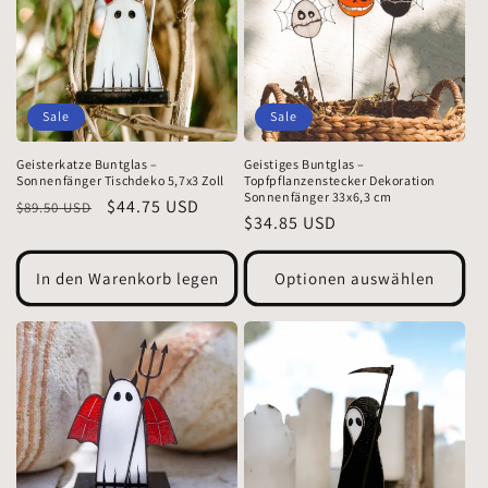
Sale
Sale
Geisterkatze Buntglas –
Geistiges Buntglas –
Sonnenfänger Tischdeko 5,7x3 Zoll
Topfpflanzenstecker Dekoration
Sonnenfänger 33x6,3 cm
Normaler
Verkaufspreis
$44.75 USD
$89.50 USD
Verkaufspreis
$34.85 USD
Preis
In den Warenkorb legen
Optionen auswählen