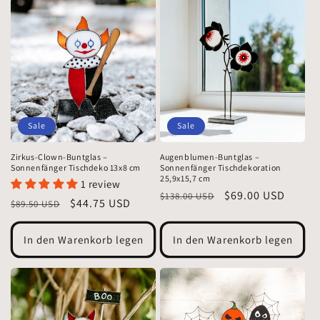
Sale
Sale
Zirkus-Clown-Buntglas –
Augenblumen-Buntglas –
Sonnenfänger Tischdeko 13x8 cm
Sonnenfänger Tischdekoration
25,9x15,7 cm
1 review
Normaler
Verkaufspreis
$69.00 USD
$138.00 USD
Normaler
Verkaufspreis
$44.75 USD
$89.50 USD
Preis
Preis
In den Warenkorb legen
In den Warenkorb legen