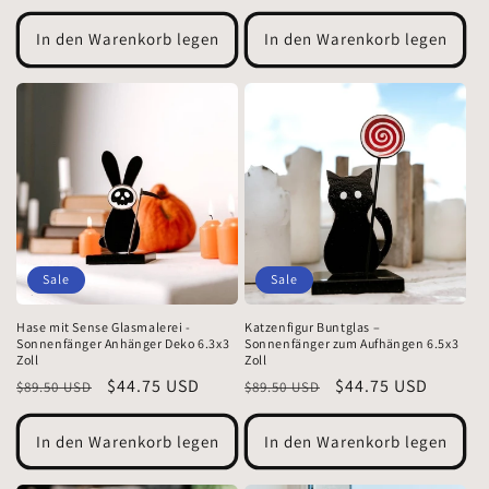
Preis
In den Warenkorb legen
In den Warenkorb legen
Sale
Sale
Katzenfigur Buntglas –
Hase mit Sense Glasmalerei -
Sonnenfänger zum Aufhängen 6.5x3
Sonnenfänger Anhänger Deko 6.3x3
Zoll
Zoll
Normaler
Verkaufspreis
$44.75 USD
Normaler
Verkaufspreis
$44.75 USD
$89.50 USD
$89.50 USD
Preis
Preis
In den Warenkorb legen
In den Warenkorb legen