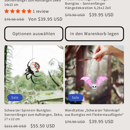
Sonnenfänger zum Aufhängen Deko
Buntglas – Sonnenfänger
14x13 cm
Hängedekoration 6,25x2 Zoll
1 review
Normaler
Verkaufspreis
$39.95 USD
$79.90 USD
Normaler
Verkaufspreis
Von $39.95 USD
$79.90 USD
Preis
Preis
Optionen auswählen
In den Warenkorb legen
Sale
Sale
Wandtattoo „Schwarzer Totenkopf
Schwarzer Spinnen-Buntglas-
aus Buntglas mit Fledermausflügeln“
Sonnenfänger zum Aufhängen, Deko,
17 x 12 cm
Normaler
Verkaufspreis
$39.95 USD
$79.90 USD
Normaler
Verkaufspreis
$55.50 USD
$111.00 USD
Preis