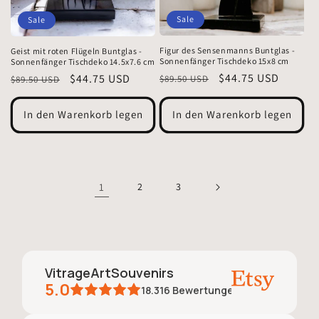
Sale
Sale
Figur des Sensenmanns Buntglas -
Geist mit roten Flügeln Buntglas -
Sonnenfänger Tischdeko 15x8 cm
Sonnenfänger Tischdeko 14.5x7.6 cm
Normaler
Verkaufspreis
$44.75 USD
Normaler
Verkaufspreis
$44.75 USD
$89.50 USD
$89.50 USD
Preis
Preis
In den Warenkorb legen
In den Warenkorb legen
1
2
3
VitrageArtSouvenirs
5.0
18.316
Bewertungen