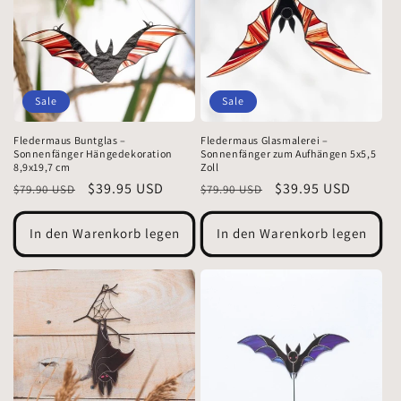
Sale
Sale
Fledermaus Buntglas –
Fledermaus Glasmalerei –
Sonnenfänger Hängedekoration
Sonnenfänger zum Aufhängen 5x5,5
8,9x19,7 cm
Zoll
Normaler
Verkaufspreis
$39.95 USD
Normaler
Verkaufspreis
$39.95 USD
$79.90 USD
$79.90 USD
Preis
Preis
In den Warenkorb legen
In den Warenkorb legen