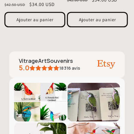
$42.50 USD
Prix
Prix
$34.00 USD
$42.50 USD
habituel
promotionnel
habituel
promotionnel
Ajouter au panier
Ajouter au panier
VitrageArtSouvenirs
5.0
18 316
avis