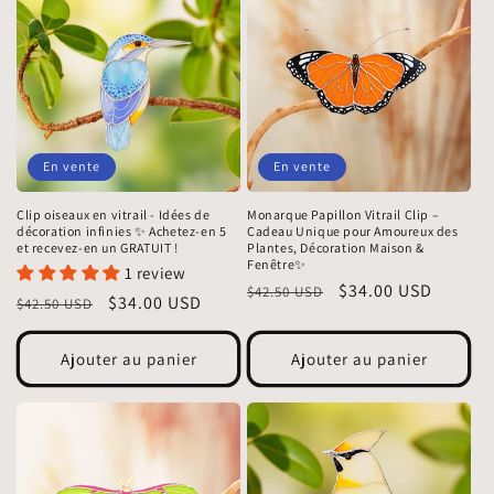
En vente
En vente
Clip oiseaux en vitrail - Idées de
Monarque Papillon Vitrail Clip –
décoration infinies ✨ Achetez-en 5
Cadeau Unique pour Amoureux des
et recevez-en un GRATUIT !
Plantes, Décoration Maison &
Fenêtre✨
1 review
Prix
Prix
$34.00 USD
$42.50 USD
Prix
Prix
$34.00 USD
$42.50 USD
habituel
promotionnel
habituel
promotionnel
Ajouter au panier
Ajouter au panier