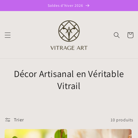
et passer
Soldes d'hiver 2026
au
contenu
PANIE
Décor Artisanal en Véritable
Vitrail
Trier
10 produits