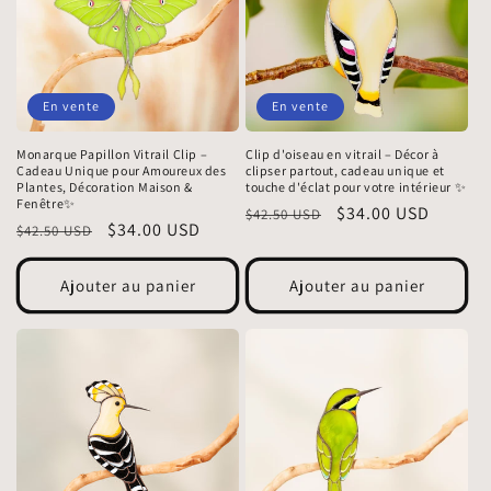
En vente
En vente
Monarque Papillon Vitrail Clip –
Clip d'oiseau en vitrail – Décor à
Cadeau Unique pour Amoureux des
clipser partout, cadeau unique et
Plantes, Décoration Maison &
touche d'éclat pour votre intérieur ✨
Fenêtre✨
Prix
Prix
$34.00 USD
$42.50 USD
Prix
Prix
$34.00 USD
$42.50 USD
habituel
promotionnel
habituel
promotionnel
Ajouter au panier
Ajouter au panier