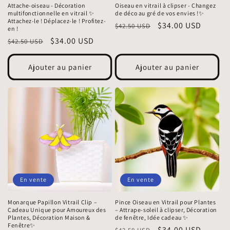
Attache-oiseau - Décoration
Oiseau en vitrail à clipser - Changez
multifonctionnelle en vitrail ✨
de déco au gré de vos envies !✨
Attachez-le ! Déplacez-le ! Profitez-
Prix
Prix
$34.00 USD
$42.50 USD
en !
habituel
promotionnel
Prix
Prix
$34.00 USD
$42.50 USD
habituel
promotionnel
Ajouter au panier
Ajouter au panier
En vente
En vente
Monarque Papillon Vitrail Clip –
Pince Oiseau en Vitrail pour Plantes
Cadeau Unique pour Amoureux des
– Attrape-soleil à clipser, Décoration
Plantes, Décoration Maison &
de fenêtre, Idée cadeau ✨
Fenêtre✨
Prix
Prix
$34.00 USD