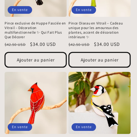
En vente
En vente
Pince exclusive de Huppe Fasciée en
Pince Oiseau en Vitrail – Cadeau
Vitrail – Décoration
unique pour les amoureux des
multifonctionnelle ✨ Qui Fait Plus
plantes, accent de décoration
Que Décorer
intérieure ✨
Prix
Prix
$34.00 USD
Prix
Prix
$34.00 USD
$42.50 USD
$42.50 USD
habituel
promotionnel
habituel
promotionnel
Ajouter au panier
Ajouter au panier
En vente
En vente