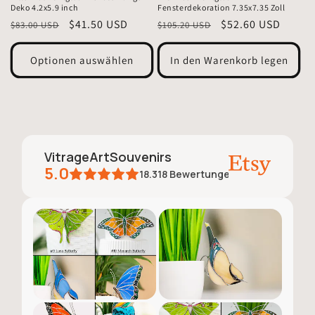
Deko 4.2x5.9 inch
Fensterdekoration 7.35x7.35 Zoll
Normaler
Verkaufspreis
$41.50 USD
Normaler
Verkaufspreis
$52.60 USD
$83.00 USD
$105.20 USD
Preis
Preis
Optionen auswählen
In den Warenkorb legen
VitrageArtSouvenirs
5.0
18.318
Bewertungen