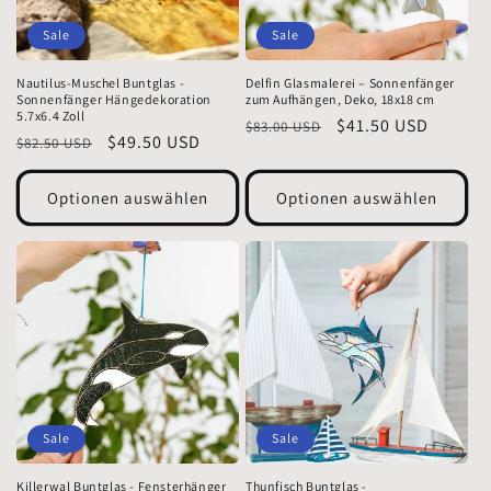
Sale
Sale
Nautilus-Muschel Buntglas -
Delfin Glasmalerei – Sonnenfänger
Sonnenfänger Hängedekoration
zum Aufhängen, Deko, 18x18 cm
5.7x6.4 Zoll
Normaler
Verkaufspreis
$41.50 USD
$83.00 USD
Normaler
Verkaufspreis
$49.50 USD
$82.50 USD
Preis
Preis
Optionen auswählen
Optionen auswählen
Sale
Sale
Killerwal Buntglas - Fensterhänger
Thunfisch Buntglas -