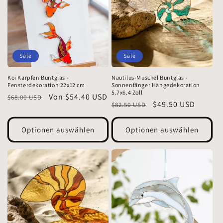
Sale
Sale
Koi Karpfen Buntglas -
Nautilus-Muschel Buntglas -
Fensterdekoration 22x12 cm
Sonnenfänger Hängedekoration
5.7x6.4 Zoll
Normaler
Verkaufspreis
Von $54.40 USD
$68.00 USD
Normaler
Verkaufspreis
$49.50 USD
$82.50 USD
Preis
Preis
Optionen auswählen
Optionen auswählen