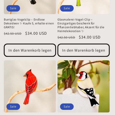
Sale
Sale
Buntglas-Vogelclip – Endlose
Glasmalerei-Vogel-Clip –
Dekoideen ✨ Kaufe 5, erhalte einen
Einzigartiges Geschenk für
GRATIS!
Pflanzenliebhaber, Akzent für die
Heimdekoration ✨
Normaler
Verkaufspreis
$34.00 USD
$42.50 USD
Normaler
Verkaufspreis
$34.00 USD
$42.50 USD
Preis
Preis
In den Warenkorb legen
In den Warenkorb legen
Sale
Sale