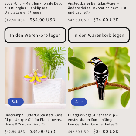
Vogel-Clip – Multifunktionale Deko
Ansteckbarer Buntglas-Vogel –
aus Buntglas ✨ Anklipsen!
Ändere deine Dekoration nach Lust
Umplatzieren! Freuen!
und Laune!✨
Normaler
Verkaufspreis
$34.00 USD
Normaler
Verkaufspreis
$34.00 USD
$42.50 USD
$42.50 USD
Preis
Preis
In den Warenkorb legen
In den Warenkorb legen
Sale
Sale
Dryocampa Butterfly Stained Glass
Buntglas Vogel-Pflanzenclip –
Clip – Unique Gift for Plant Lovers,
Ansteckbarer Sonnenfänger,
Home & Window Decor✨
Fensterdeko, Geschenkidee ✨
Normaler
Verkaufspreis
$34.00 USD
Normaler
Verkaufspreis
$34.00 USD
$42.50 USD
$42.50 USD