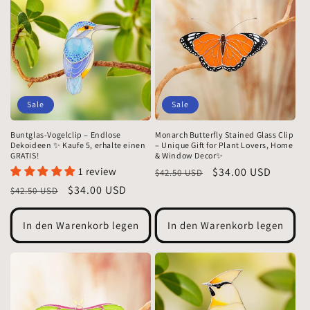
Sale
Sale
Buntglas-Vogelclip – Endlose
Monarch Butterfly Stained Glass Clip
Dekoideen ✨ Kaufe 5, erhalte einen
– Unique Gift for Plant Lovers, Home
GRATIS!
& Window Decor✨
1 review
Normaler
Verkaufspreis
$34.00 USD
$42.50 USD
Preis
Normaler
Verkaufspreis
$34.00 USD
$42.50 USD
Preis
In den Warenkorb legen
In den Warenkorb legen