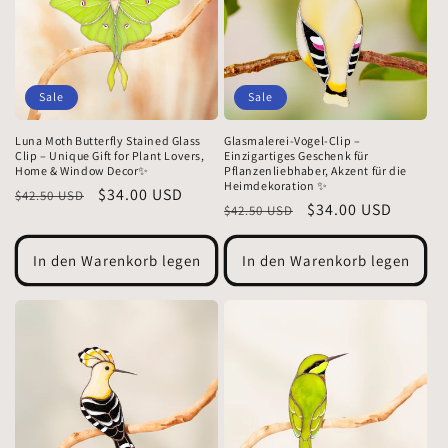
Sale
Sale
Luna Moth Butterfly Stained Glass
Glasmalerei-Vogel-Clip –
Clip – Unique Gift for Plant Lovers,
Einzigartiges Geschenk für
Home & Window Decor✨
Pflanzenliebhaber, Akzent für die
Heimdekoration ✨
Normaler
Verkaufspreis
$34.00 USD
$42.50 USD
Normaler
Verkaufspreis
$34.00 USD
$42.50 USD
Preis
Preis
In den Warenkorb legen
In den Warenkorb legen